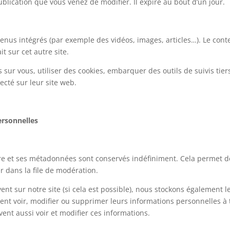
ublication que vous venez de modifier. Il expire au bout d’un jour.
ntenus intégrés (par exemple des vidéos, images, articles…). Le con
t sur cet autre site.
sur vous, utiliser des cookies, embarquer des outils de suivis tier
cté sur leur site web.
ersonnelles
re et ses métadonnées sont conservés indéfiniment. Cela permet 
r dans la file de modération.
crivent sur notre site (si cela est possible), nous stockons égaleme
peuvent voir, modifier ou supprimer leurs informations personnelles 
uvent aussi voir et modifier ces informations.